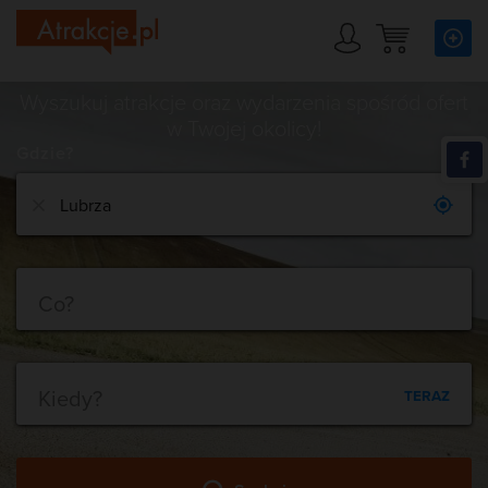
Wyszukuj atrakcje oraz wydarzenia spośród ofert
w Twojej okolicy!
Gdzie?
Co?
Kiedy?
TERAZ