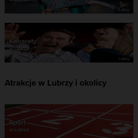
4 oferty
Kabarety
w Lubrza
1 oferta
Atrakcje w Lubrzy i okolicy
Sport
w Lubrza